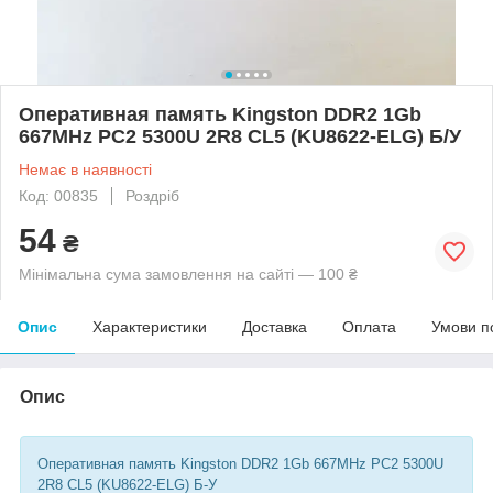
Оперативная память Kingston DDR2 1Gb
667MHz PC2 5300U 2R8 CL5 (KU8622-ELG) Б/У
Немає в наявності
Код: 00835
Роздріб
54
₴
Мінімальна сума замовлення на сайті — 100 ₴
Опис
Характеристики
Доставка
Оплата
Умови п
Опис
Оперативная память Kingston DDR2 1Gb 667MHz PC2 5300U
2R8 CL5 (KU8622-ELG) Б-У