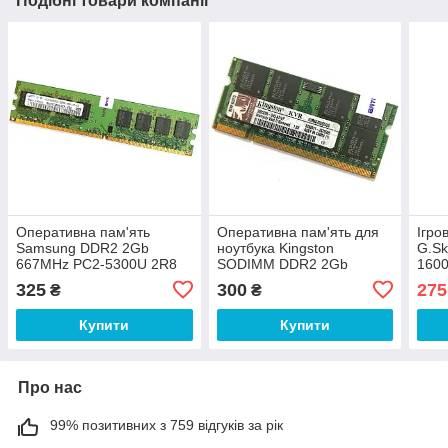
Подібні товари компанії
Оперативна пам'ять
Оперативна пам'ять для
Ігро
Samsung DDR2 2Gb
ноутбука Kingston
G.Sk
667MHz PC2-5300U 2R8
SODIMM DDR2 2Gb
160
CL5 (M378T5663RZ3-CE6)
667MHz PC2-5300s 2R8
2R8 
325
300
275
₴
₴
Б/В
CL5 (KVR667D2S5/2G) Б/В
8GBX
Купити
Купити
Про нас
99% позитивних з 759 відгуків за рік