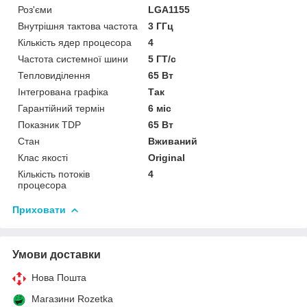
Роз'єми
LGA1155
Внутрішня тактова частота
3 ГГц
Кількість ядер процесора
4
Частота системної шини
5 ГТ/с
Тепловиділення
65 Вт
Інтегрована графіка
Так
Гарантійний термін
6 міс
Показник TDP
65 Вт
Стан
Вживаний
Клас якості
Original
Кількість потоків
4
процесора
Приховати
Умови доставки
Нова Пошта
Магазини Rozetka