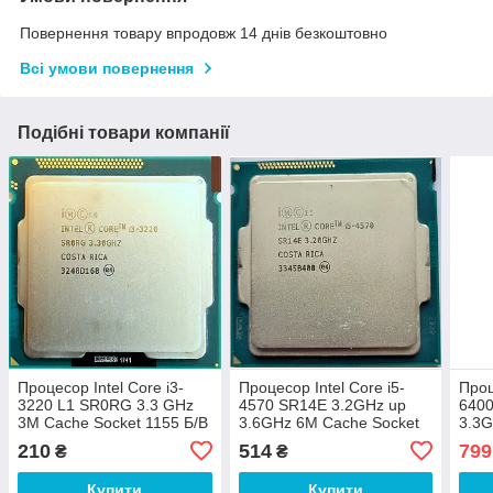
Повернення товару впродовж 14 днів безкоштовно
Всі умови повернення
Подібні товари компанії
Процесор Intel Core i3-
Процесор Intel Core i5-
Проц
3220 L1 SR0RG 3.3 GHz
4570 SR14E 3.2GHz up
6400
3M Cache Socket 1155 Б/В
3.6GHz 6M Cache Socket
3.3
1150 Б/В
Sock
210
514
799
₴
₴
Купити
Купити