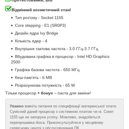
Протестований, Б/В
Відмінний косметичний стан!
Тип роз'єму - Socket 1155
Core stepping - E1 (SR0P3)
Дизайн ядра Ivy Bridge
Кількість ядер - 4
Внутрішня тактова частота - 3.0 ГГц-3.7 ГГц
Вбудована графіка в процесор - Intel HD Graphics
2500
Графіка базова частота - 650 МГц
Кеш-пам'ять - 6 MB
Розрахункова потужність - 65 W
Тільки процесор
+ бонус
– паста для заміни!
Уважно
вивчіть питання по специфікації материнської плати.
Сумісний даний процесор з системною платою чи ні. Сокет
1155 ще не запорука успіху. Можливо, знадобиться
перепрошивка біоса. Проконсультуйтеся у місцевому
сервісному центрі з обслуговування ПК.