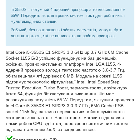
i5-3550S – потужний 4-ядерний процесор з тепловиділенням
65W. Підходить як для ігрових систем, так і для робітників і
мультимедійних станцій.
Робочий, без пошкоджень і збитих елементів, можуть бути
легкі потертості, які не впливають на роботу пристрою.
Intel Core i5-3550S E1 SR0P3 3.0 GHz up 3.7 GHz 6M Cache
Socket 1155 Б/В успішно функціонує на базі домашніх,
офісних, ігрових настільних платформ Intel LGA 1155. 4-
ядерний процесор володіє тактовою частотою 3.0-3.7 Ггц,
об'єм кеш-пам'яті дорівнює 6 MB. Модель на сокеті 1155
підтримує технологію віртуалізації Intel, Intel SpeedStep,
Trusted Execution, Turbo Boost, термоконтроля, архітектуру
Інтел 64, функцію біт скасування виконання. Чіп має
розрахункову потужність 65 W. Перед тим, як купити процесор
Intel Core i5-3550S E1 SR0P3 3.0-3.7 ГГц 6Мб Cache FSB
socket 1155 б/у, важливо переконатися в його сумісності з
материнською платою. Наш інтернет-магазин відправляє
тільки робочі CPU від Інтел, перевірені синтетичним тестом
під навантаженням
LinX
, за вигідною ціною.