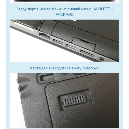
Ззаду портів немає,тільки фірмовий напис HAWLETT -
PACKARD
Картрідер знаходиться внизу праворуч