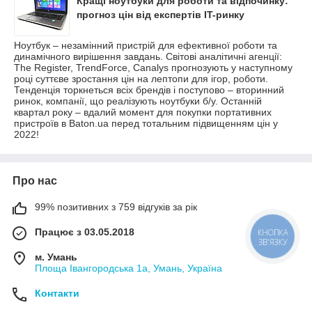
Кращі ноутбуки для роботи та відпочинку:
прогноз цін від експертів IT-ринку
Ноутбук – незамінний пристрій для ефективної роботи та
динамічного вирішення завдань. Світові аналітичні агенції:
The Register, TrendForce, Canalys прогнозують у наступному
році суттєве зростання цін на лептопи для ігор, роботи.
Тенденція торкнеться всіх брендів і поступово – вторинний
ринок, компанії, що реалізують ноутбуки б/у. Останній
квартал року – вдалий момент для покупки портативних
пристроїв в Baton.ua перед тотальним підвищенням цін у
2022!
Про нас
99% позитивних з 759 відгуків за рік
Працює з 03.05.2018
КНОПКА
ЗВ'ЯЗКУ
м. Умань
Площа Івангородська 1а, Умань, Україна
Контакти