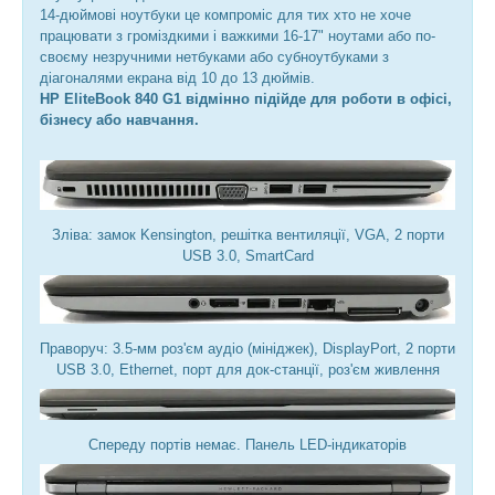
14-дюймові ноутбуки це компроміс для тих хто не хоче
працювати з громіздкими і важкими 16-17" ноутами або по-
своєму незручними нетбуками або субноутбуками з
діагоналями екрана від 10 до 13 дюймів.
HP EliteBook 840 G1 відмінно підійде для роботи в офісі,
бізнесу або навчання.
Зліва: замок Kensington, решітка вентиляції, VGA, 2 порти
USB 3.0, SmartCard
Праворуч: 3.5-мм роз'єм аудіо (мініджек), DisplayPort, 2 порти
USB 3.0, Ethernet, порт для док-станції, роз'єм живлення
Спереду портів немає. Панель LED-індикаторів