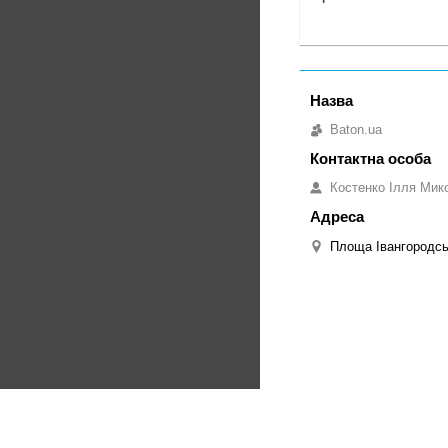
Baton.ua
Костенко Ілля Мик
Площа Івангородськ