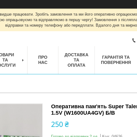
швидше працювати. Зробіть замовлення та ми його оперативно опрацюємо
ою опрацьовуємо та відправляємо в першу чергу! Замовлення з післяплат
відправки та номеру телефону або передплати. Вдалого дня та мирно
ОВАРИ
ДОСТАВКА
ПРО
ГАРАНТІЯ ТА
ТА
ТА
НАС
ПОВЕРНЕННЯ
ОСЛУГИ
ОПЛАТА
Оперативна пам'ять Super Tal
1.5V (W1600UA4GV) Б/В
250 ₴
Готово до відправки 2 од.
Код:
04626