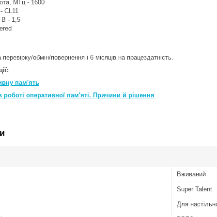
та, МГц - 1600
 - CL11
В - 1,5
ered
 перевірку/обмін/повернення і 6 місяців на працездатність.
ії:
ивну пам'ять
 роботі оперативної пам'яті. Причини й рішення
и
Вживаний
Super Talent
Для настільн