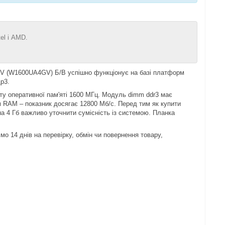
el і AMD.
5V (W1600UA4GV) Б/В успішно функціонує на базі платформ
р3.
оту оперативної пам'яті 1600 МГц. Модуль dimm ddr3 має
м RAM – показник досягає 12800 Мб/с. Перед тим як купити
4 Гб важливо уточнити сумісність із системою. Планка
 14 днів на перевірку, обмін чи повернення товару,