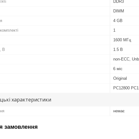
'яті
DDR3
DIMM
ля
4 GB
 комплекті
1
1600 МГц
, В
1.5 В
non-ECC, Unb
6 міс
Original
PC12800 PC1
цькі характеристики
ня
немає
я замовлення