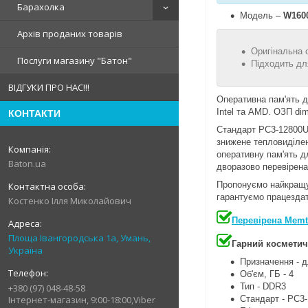
Барахолка
Модель –
W160
Архів проданих товарів
Оригінальна 
Послуги магазину "Батон"
Підходить для
ВІДГУКИ ПРО НАС!!!
Оперативна пам'ять 
Intel та AMD. ОЗП di
КОНТАКТИ
Стандарт PC3-12800U 
знижене тепловиділен
оперативну пам'ять 
Baton.ua
дворазово перевірена
Пропонуємо найкращу 
гарантуємо працездат
Костенко Ілля Миколайович
Перевірена Memt
Площа Івангородська 1а, Умань,
Гарний косметич
Україна
Призначення - д
Об'єм, ГБ - 4
Тип - DDR3
+380 (97) 048-48-58
Стандарт - PC3
Інтернет-магазин, 9:00-18:00,Viber