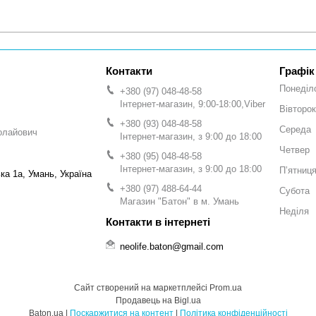
Графік
Понеділ
+380 (97) 048-48-58
Інтернет-магазин, 9:00-18:00,Viber
Вівторок
+380 (93) 048-48-58
Середа
олайович
Інтернет-магазин, з 9:00 до 18:00
Четвер
+380 (95) 048-48-58
Інтернет-магазин, з 9:00 до 18:00
Пʼятниц
а 1а, Умань, Україна
+380 (97) 488-64-44
Субота
Магазин "Батон" в м. Умань
Неділя
neolife.baton@gmail.com
Сайт створений на маркетплейсі
Prom.ua
Продавець на Bigl.ua
Baton.ua |
Поскаржитися на контент
|
Політика конфіденційності