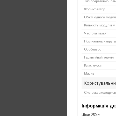
Тип оперативної пам
Форм-фактор
Об'єм одного моду
Кількість модулів у
Частота пам'яті
Номінальна напруга
Особливості
Гарантійний термін
Клас якості
Масив
Користувальни
Система охолоджен
Інформація дл
Ціна:
250 ₴