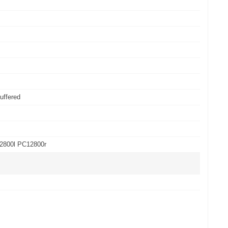
uffered
2800l PC12800r