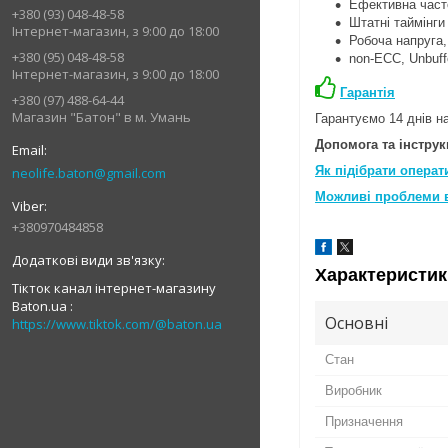
Ефективна часто
+380 (93) 048-48-58
Штатні таймінги
Інтернет-магазин, з 9:00 до 18:00
Робоча напруга, 
+380 (95) 048-48-58
non-ECC, Unbuff
Інтернет-магазин, з 9:00 до 18:00
Гарантія
+380 (97) 488-64-44
Магазин "Батон" в м. Умань
Гарантуємо 14 днів на
Допомога та інструкц
Як підібрати операт
neolife.baton@gmail.com
Можливі проблеми в
+380970484858
Характеристик
Тікток канал інтернет-магазину
Baton.ua
Основні
https://www.tiktok.com/@baton.ua
Стан
Виробник
Призначення