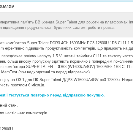
0UA4GV
оперативна пам'ять БВ бренда Super Talent для роботи на платформах Int
 підвищення продуктивності будь-яких систем, роботи і розваг.
для комп'ютера Super Talent DDR3 4Gb 1600MHz PC3-12800U 1R8 CL11 1.
mm ефективно підвищить продуктивність комп'ютерів, що працюють на дд
передбачає робочу напругу 1.5 V, штатні таймінги CL11 та тактову част
ня, більш високу пропускну здатність порівняно з попереднім покоління
для комп'ютера SUPER TALENT DDR3 (W1600UA4GV) 1600MHz 1R8 CL11 на 
 MemTest (при надходженні та перед відправкою).
ціну на ОЗП для ПК Super Talent ДДР3 W1600UA4GV pc3-12800u. Надаємо
ність протягом 6 місяців.
est і тестується повторно перед відправкою покупцю.
ний стан.
ля настільних комп'ютерів
-12800U